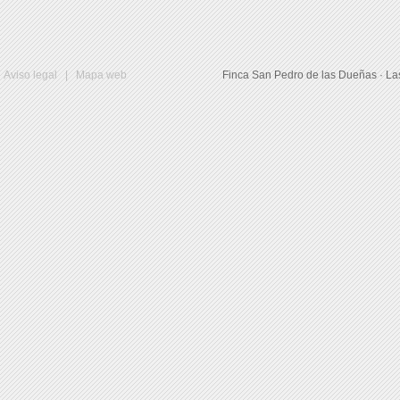
Aviso legal
|
Mapa web
Finca San Pedro de las Dueñas · La