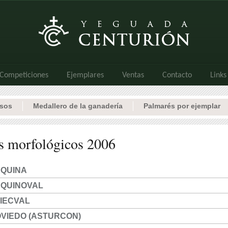
Competiciones
Ejemplares
Ventas
Contacto
Links
rsos
Medallero de la ganadería
Palmarés por ejemplar
s morfológicos 2006
EQUINA
EQUINOVAL
IECVAL
VIEDO (ASTURCON)