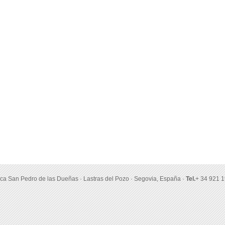
nca San Pedro de las Dueñas · Lastras del Pozo · Segovia, España ·
Tel.
+ 34 921 