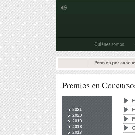
Quiénes somos
Premios por concu
Premios en Concurso
2021
2020
F
2019
2018
O
2017