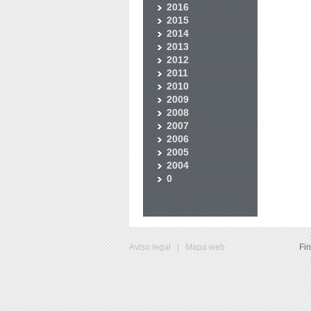
2016
2015
2014
2013
2012
2011
2010
2009
2008
2007
2006
2005
2004
0
Aviso legal
|
Mapa web
Fi