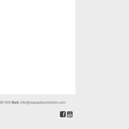
196 900
Mail:
info@yeguadacenturion.com